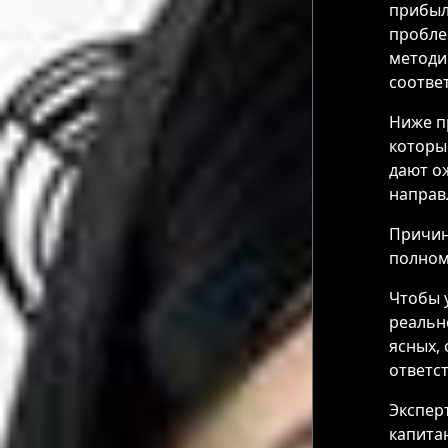
прибыл
пробле
методи
соотве
Ниже п
которы
дают о
направ
Причин
полно
Чтобы 
реальн
ясных,
ответс
Экспер
капита