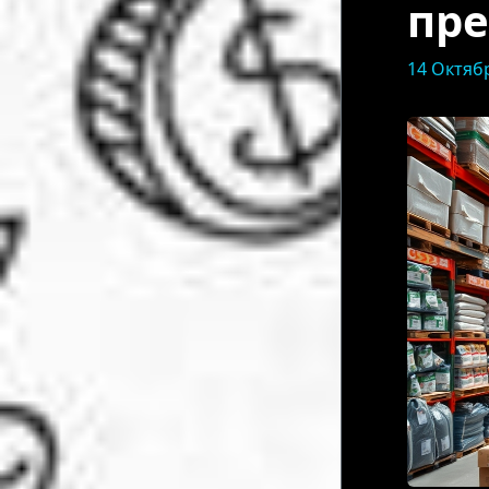
пре
14 Октяб