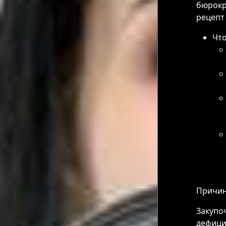
бюрокр
рецепт
Что
Причин
Закупо
дефици