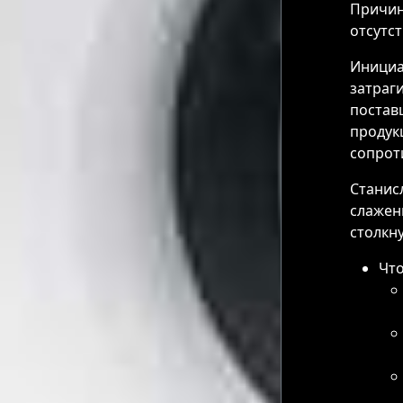
Причин
отсутс
Инициа
затраг
постав
продукц
сопрот
Станис
слажен
столкн
Что