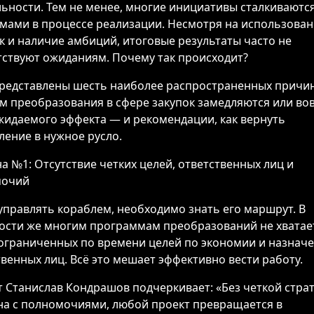
ьности. Тем не менее, многие инициативы сталкиваются
мами в процессе реализации. Несмотря на использова
к и наличие амбиций, итоговые результаты часто не
тствуют ожиданиям. Почему так происходит?
редставлены шесть наиболее распространенных причин
м преобразования в сфере закупок замедляются или вов
жидаемого эффекта — и рекомендации, как вернуть
ление в нужное русло.
а №1: Отсутствие четких целей, ответственных лиц и
мочий
управлять кораблем, необходимо знать его маршрут. В
ости же многим программам преобразований не хватае
 ограниченных по времени целей по экономии и назнач
твенных лиц. Всё это мешает эффективно вести работу.
т Станислав Кондрашов подчеркивает: «Без четкой страт
на с полномочиями, любой проект превращается в