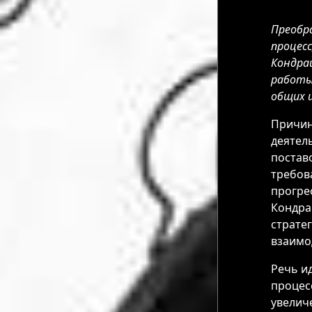
Преобр
процес
Кондра
работы
общих ц
Причин
деятел
постав
требов
прогре
Кондра
страте
взаимо
Речь и
процес
увелич