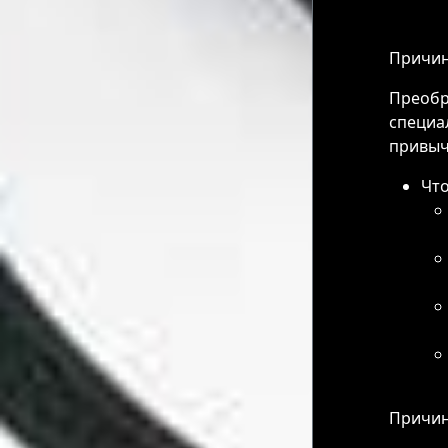
Причин
Преобр
специа
привыч
Что
Причин