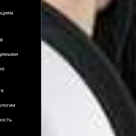
ациям
 в
одимыми
но
те
ологии
рость