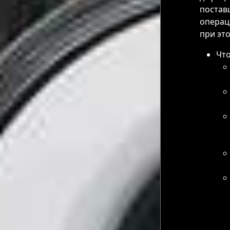
постав
операц
при эт
Что