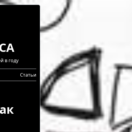
СА
й в году
Статьи
ак