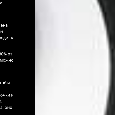
 и
мена
ки
ведет к
80% от
, можно
чтобы
точки и
.
а: оно