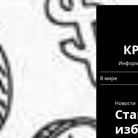
К
Информа
В мире
Новости
Ста
изб