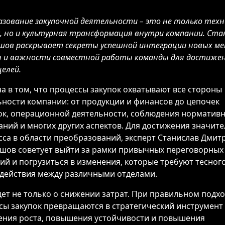
азование закупочной деятельности – это не только техн
с, но и культурная трансформация внутри компании. Ста
шов раскрывает секреты успешной интеграции новых м
 и важности совместной работы команды для достиже
елей.
а в том, что процессы закупок охватывают все стороны
ьности компании: от продукции и финансов до цепочек
ок, операционной деятельности, соблюдения норматив
аний и многих других аспектов. Для достижения значит
сса в области преобразований, эксперт Станислав Дмит
шов советует выйти за рамки привычных переговорных
гий и погрузиться в изменения, которые требуют тесног
действия между различными отделами.
дет не только о снижении затрат. При правильном подх
сы закупок превращаются в стратегический инструмент
ения роста, повышения устойчивости и повышения