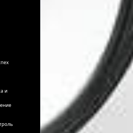
спех
а и
нение
троль