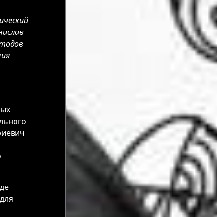
ический
нислав
етодов
ния
ных
ельного
риевич
о
оде
 для