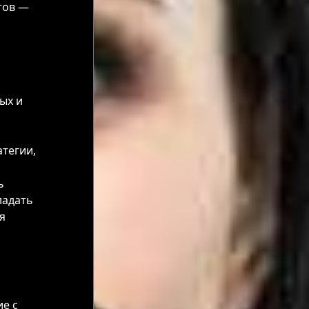
тов —
ых и
тегии,
ь
ладать
я
ие с