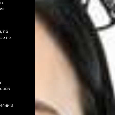
 с
ние
, по
се не
т
енных
егии и